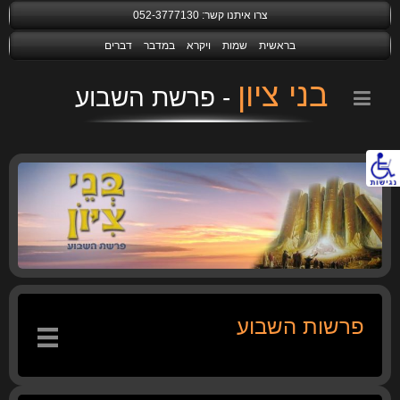
צרו איתנו קשר:
052-3777130
בראשית
שמות
ויקרא
במדבר
דברים
בני ציון
נגישות
פרשות השבוע