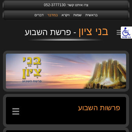
צרו איתנו קשר:
052-3777130
בראשית
שמות
ויקרא
במדבר
דברים
בני ציון
נגישות
פרשות השבוע