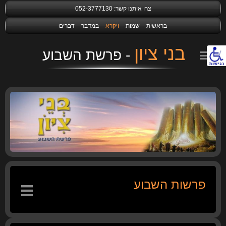
צרו איתנו קשר:
052-3777130
בראשית
שמות
ויקרא
במדבר
דברים
בני ציון
נגישות
פרשות השבוע