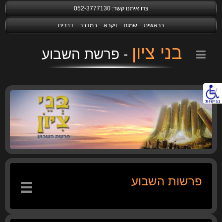
צרו איתנו קשר:
052-3777130
בראשית
שמות
ויקרא
במדבר
דברים
בני ציון
נגישות
פרשות השבוע